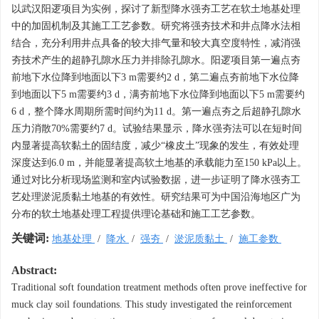
以武汉阳逻项目为实例，探讨了新型降水强夯工艺在软土地基处理
中的加固机制及其施工工艺参数。研究将强夯技术和井点降水法相
结合，充分利用井点具备的较大排气量和较大真空度特性，减消强
夯技术产生的超静孔隙水压力并排除孔隙水。阳逻项目第一遍点夯
前地下水位降到地面以下3 m需要约2 d，第二遍点夯前地下水位降
到地面以下5 m需要约3 d，满夯前地下水位降到地面以下5 m需要约
6 d，整个降水周期所需时间约为11 d。第一遍点夯之后超静孔隙水
压力消散70%需要约7 d。试验结果显示，降水强夯法可以在短时间
内显著提高软黏土的固结度，减少“橡皮土”现象的发生，有效处理
深度达到6.0 m，并能显著提高软土地基的承载能力至150 kPa以上。
通过对比分析现场监测和室内试验数据，进一步证明了降水强夯工
艺处理淤泥质黏土地基的有效性。研究结果可为中国沿海地区广为
分布的软土地基处理工程提供理论基础和施工工艺参数。
关键词:
地基处理
/
降水
/
强夯
/
淤泥质黏土
/
施工参数
Abstract:
Traditional soft foundation treatment methods often prove ineffective for
muck clay soil foundations. This study investigated the reinforcement