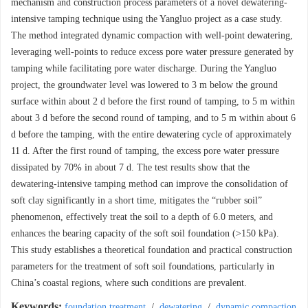
mechanism and construction process parameters of a novel dewatering-
intensive tamping technique using the Yangluo project as a case study.
The method integrated dynamic compaction with well-point dewatering,
leveraging well-points to reduce excess pore water pressure generated by
tamping while facilitating pore water discharge. During the Yangluo
project, the groundwater level was lowered to 3 m below the ground
surface within about 2 d before the first round of tamping, to 5 m within
about 3 d before the second round of tamping, and to 5 m within about 6
d before the tamping, with the entire dewatering cycle of approximately
11 d. After the first round of tamping, the excess pore water pressure
dissipated by 70% in about 7 d. The test results show that the
dewatering-intensive tamping method can improve the consolidation of
soft clay significantly in a short time, mitigates the “rubber soil”
phenomenon, effectively treat the soil to a depth of 6.0 meters, and
enhances the bearing capacity of the soft soil foundation (>150 kPa).
This study establishes a theoretical foundation and practical construction
parameters for the treatment of soft soil foundations, particularly in
China’s coastal regions, where such conditions are prevalent.
Keywords:
foundation treatment
/
dewatering
/
dynamic compaction