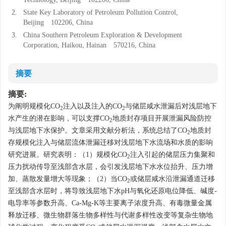
2.
State Key Laboratory of Petroleum Pollution Control,
Beijing 102206, China
3.
China Southern Petroleum Exploration & Development
Corporation, Haikou, Hainan 570216, China
摘要
摘要:
为阐明规模化CO
注入以及注入的CO
与储层咸水泄漏后对浅层地下
2
2
水产生的潜在影响，可以支撑CO
地质封存项目开展泄漏风险防控
2
与浅层地下水保护。文章采用文献分析法，系统总结了CO
地质封
2
存规模化注入与储层流体泄漏迁移对浅层地下水流场和水质的影响
研究进展。研究表明：（1）规模化CO
注入引起的储层压力集聚和
2
压力扰动传导至浅部含水层，会引发浅层地下水水位抬升、压力增
加、蒸散发量增大等现象；（2）当CO
或储层咸水沿泄漏通道迁移
2
至浅部含水层时，将导致浅层地下水pH与氧化还原电位降低、碱度-
电导率等参数升高、Ca-Mg-K等主要离子浓度升高、有毒微量金属
释放迁移、微生物群落生物多样性与代谢多样性改变等复杂生物地