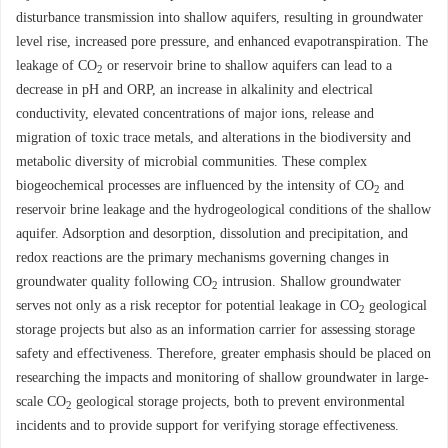
disturbance transmission into shallow aquifers, resulting in groundwater
level rise, increased pore pressure, and enhanced evapotranspiration. The
leakage of CO
or reservoir brine to shallow aquifers can lead to a
2
decrease in pH and ORP, an increase in alkalinity and electrical
conductivity, elevated concentrations of major ions, release and
migration of toxic trace metals, and alterations in the biodiversity and
metabolic diversity of microbial communities. These complex
biogeochemical processes are influenced by the intensity of CO
and
2
reservoir brine leakage and the hydrogeological conditions of the shallow
aquifer. Adsorption and desorption, dissolution and precipitation, and
redox reactions are the primary mechanisms governing changes in
groundwater quality following CO
intrusion. Shallow groundwater
2
serves not only as a risk receptor for potential leakage in CO
geological
2
storage projects but also as an information carrier for assessing storage
safety and effectiveness. Therefore, greater emphasis should be placed on
researching the impacts and monitoring of shallow groundwater in large-
scale CO
geological storage projects, both to prevent environmental
2
incidents and to provide support for verifying storage effectiveness.