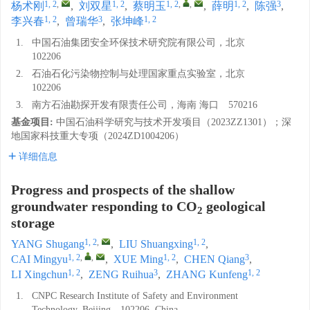
1, 2
,
1, 2
1, 2
,
,
1, 2
3
杨术刚
,
刘双星
,
蔡明玉
,
薛明
,
陈强
,
1, 2
3
1, 2
李兴春
,
曾瑞华
,
张坤峰
1.
中国石油集团安全环保技术研究院有限公司，北京
102206
2.
石油石化污染物控制与处理国家重点实验室，北京
102206
3.
南方石油勘探开发有限责任公司，海南 海口 570216
基金项目:
中国石油科学研究与技术开发项目（2023ZZ1301）；深
地国家科技重大专项（2024ZD1004206）
详细信息
Progress and prospects of the shallow
groundwater responding to CO
geological
2
storage
1, 2
,
1, 2
YANG Shugang
,
LIU Shuangxing
,
1, 2
,
,
1, 2
3
CAI Mingyu
,
XUE Ming
,
CHEN Qiang
,
1, 2
3
1, 2
LI Xingchun
,
ZENG Ruihua
,
ZHANG Kunfeng
1.
CNPC Research Institute of Safety and Environment
Technology, Beijing 102206, China