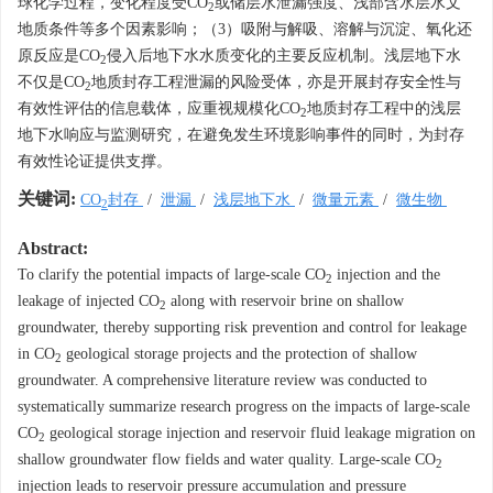
球化学过程，变化程度受CO
或储层水泄漏强度、浅部含水层水文
2
地质条件等多个因素影响；（3）吸附与解吸、溶解与沉淀、氧化还
原反应是CO
侵入后地下水水质变化的主要反应机制。浅层地下水
2
不仅是CO
地质封存工程泄漏的风险受体，亦是开展封存安全性与
2
有效性评估的信息载体，应重视规模化CO
地质封存工程中的浅层
2
地下水响应与监测研究，在避免发生环境影响事件的同时，为封存
有效性论证提供支撑。
关键词:
CO
封存
/
泄漏
/
浅层地下水
/
微量元素
/
微生物
2
Abstract:
To clarify the potential impacts of large-scale CO
injection and the
2
leakage of injected CO
along with reservoir brine on shallow
2
groundwater, thereby supporting risk prevention and control for leakage
in CO
geological storage projects and the protection of shallow
2
groundwater. A comprehensive literature review was conducted to
systematically summarize research progress on the impacts of large-scale
CO
geological storage injection and reservoir fluid leakage migration on
2
shallow groundwater flow fields and water quality. Large-scale CO
2
injection leads to reservoir pressure accumulation and pressure