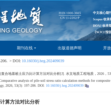
中文核心期
ISSN 1000-3665
CN 11-2202/P
Scopus 收
DOAJ 收录
《WJCI 
期刊在线
出版道德声明
开
-206.
> DOI:
10.16030/j.heg.202409039
基桩土应力比计算方法对比分析[J]. 水文地质工程地质，2026，53(3): 1
ative analysis of pile-soil stress ratio calculation methods for composite fo
gy, 2026, 53(3): 197-206.
DOI:
10.16030/j.heg.202409039
计算方法对比分析