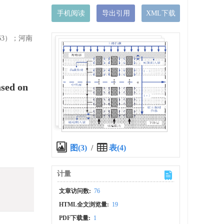
手机阅读
导出引用
XML下载
63）；河南
ased on
图(3)
/
表(4)
计量
文章访问数:
76
HTML全文浏览量:
19
PDF下载量:
1