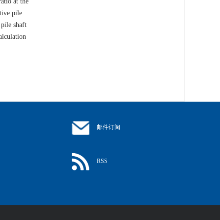
atio at the
ive pile
 pile shaft
alculation
邮件订阅
RSS