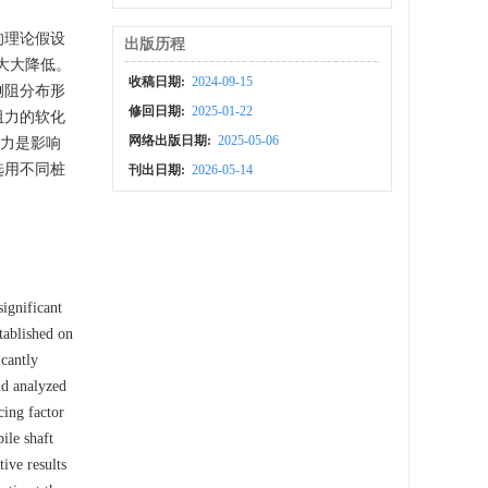
的理论假设
出版历程
大大降低。
收稿日期:
2024-09-15
侧阻分布形
修回日期:
2025-01-22
阻力的软化
网络出版日期:
2025-05-06
合力是影响
选用不同桩
刊出日期:
2026-05-14
significant
tablished on
icantly
nd analyzed
cing factor
pile shaft
ive results