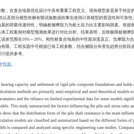
参数，在复合地基优化设计中具有重要工程意义。现有模型多是基于特定
感性以及部分模型依赖有限试验数据的事实使得计算模型的普适性和可靠性
地基的荷载传递特性，明确桩侧摩阻力为桩土应力比主要影响因素。依据
具体工程案例对模型预测效果进行对比分析。结果表明，反映极限桩侧摩
误差范围在10%～20%。刚性桩复合地基的中性面深度及正、负摩阻力
响有限。工程实践中可根据已有工程参数，结合侧阻分布变化趋势分阶段
设计提供参考。
中性面
the bearing capacity and settlement of rigid pile composite foundations and holds 
calculation methods are primarily semi-empirical and semi-theoretical models es
parameters and the reliance on limited experimental data for some models signif
odels. This study summarized the factors influencing the pile-soil stress ratio a
s show that the distribution form of the pile shaft resistance is the main influen
 calculation models are classified and summarized based on the different forms of 
dels is compared and analyzed using specific engineering case studies. Comparat