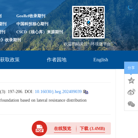
刊
GeoRef收录期刊
录期刊
中国科技核心期刊
期刊
CSCD（核心库）来源期刊
报告》收录期刊
欢迎扫码关注“i环境微平台”
放获取政策
作者园地
English
分享
97-206.
DOI:
10.16030/j.heg.202409039
undation based on lateral resistance distribution
在线预览
下载
(3.4MB)