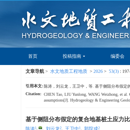
首页
投稿指南
编委会
文章导航
>
水文地质工程地质
>
2026
>
53(3)
: 197
引用本文:
陈涛，刘云龙，王卫中，等. 基于侧阻分布假定的复合地
Citation:
CHEN Tao, LIU Yunlong, WANG Weizhong, et al. Compar
assumptions[J]. Hydrogeology & Engineering Geolo
基于侧阻分布假定的复合地基桩土应力比
1
,
2
1
2
陈涛
,
刘云龙
,
王卫中
,
郭院成