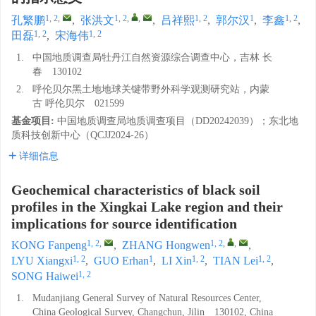
1, 2
,
1, 2
,
,
1, 2
1
1, 2
孔繁鹏
,
张洪文
,
吕祥熙
,
郭尔汉
,
李鑫
,
1, 2
1, 2
田磊
,
宋海伟
1.
中国地质调查局牡丹江自然资源综合调查中心，吉林 长
春 130102
2.
呼伦贝尔黑土地地球关键带野外科学观测研究站，内蒙
古 呼伦贝尔 021599
基金项目:
中国地质调查局地质调查项目（DD20242039）；东北地
质科技创新中心（QCJJ2024-26）
详细信息
Geochemical characteristics of black soil
profiles in the Xingkai Lake region and their
implications for source identification
1, 2
,
1, 2
,
,
KONG Fanpeng
,
ZHANG Hongwen
,
1, 2
1
1, 2
1, 2
LYU Xiangxi
,
GUO Erhan
,
LI Xin
,
TIAN Lei
,
1, 2
SONG Haiwei
1.
Mudanjiang General Survey of Natural Resources Center,
China Geological Survey, Changchun, Jilin 130102, China