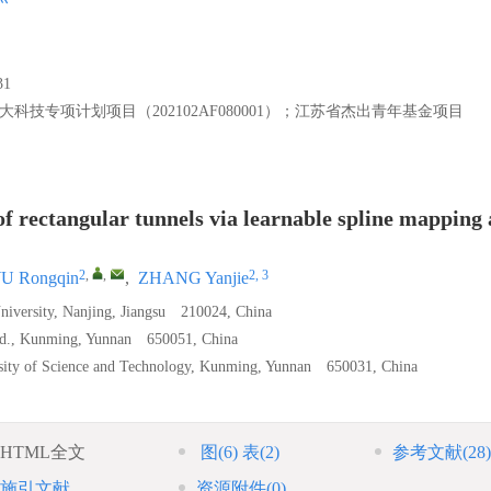
1
大科技专项计划项目（202102AF080001）；江苏省杰出青年基金项目
of rectangular tunnels via learnable spline mapping
2
,
,
2, 3
U Rongqin
,
ZHANG Yanjie
University, Nanjing, Jiangsu 210024, China
 Ltd., Kunming, Yunnan 650051, China
rsity of Science and Technology, Kunming, Yunnan 650031, China
HTML全文
图
(6)
表
(2)
参考文献
(28)
施引文献
资源附件
(0)