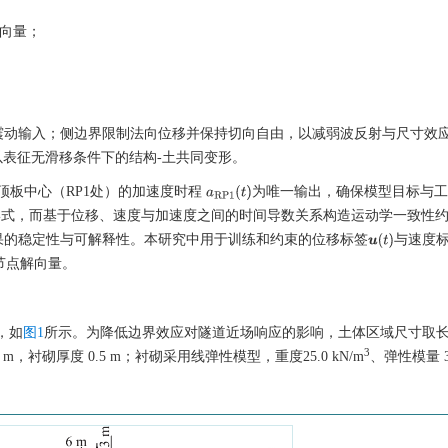
向量；
震动输入；侧边界限制法向位移并保持切向自由，以减弱波反射与尺寸效
，以表征无滑移条件下的结构-土共同变形。
顶板中心（RP1处）的加速度时程
为唯一输出，确保模型目标与工
a
RP
1
(
t
)
式，而基于位移、速度与加速度之间的时间导数关系构造运动学一致性
果的稳定性与可解释性。本研究中用于训练和约束的位移标签
与速度
u
(
t
)
节点解向量。
，如
图1
所示。为降低边界效应对隧道近场响应的影响，土体区域尺寸取长 1
3
 m，衬砌厚度 0.5 m；衬砌采用线弹性模型，重度25.0 kN/m
、弹性模量 34