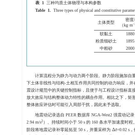
表 1
三种均质土体物理与本构参数
Table 1.
Three types of physical and constitutive param
密度/
土体类型
−
（kg·m
软黏土
1880
粉质细砂土
1895
中粗砂
2000
计算流程分为静力与动力两个阶段。静力阶段施加自
下土体非线性与结构-土相互作用共同控制的动力响应，并在
震设计规范中的关键控制指标，且便于与工程设计指标直接
放大效应与结构整体动力特性的耦合作用。相比之下，矩
整体效应评估时可能引入局部干扰，因此未予选取。
地震动记录选自 PEER 数据库 NGA-West2 强震动记录，筛选
2
2.94 m/s
）、持续时间小于 50 s 的 160 条水平加速
阶段将地震记录补零延拓至 50 s，并重采样为
=0.02
Δ
t