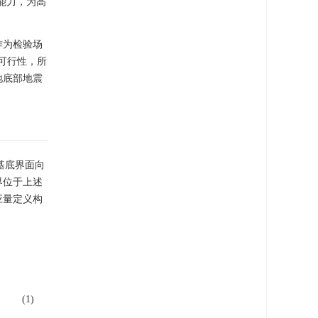
能力，为高
作为检验场
可行性，所
地底部地震
基底界面向
界位于上述
应量定义构
(1)