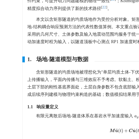
件约束，可提升动力问题建模的物理一致性
；Kolmogo
[
22
]
精度拟合动力序列提供了新的技术路径
。
本文以含矩形隧道的均质场地作为受控分析对象。矩
地-结构耦合响应预测方法的代表性数值算例。本文重点验证
采用的几何尺寸、土体参数及输入地震动范围均服务于统
动加速度时程为输入，以隧道顶板中心测点 RP1 加速度
1. 场地-隧道模型与数据
含矩形隧道的均质场地被理想化为“单层均质土体-下
上传播输入，平面内传播与三维效应不予考虑。软黏土、
土层下部的刚性基底界面处，土层自身参数不包含底部输
成后续序列建模与物理约束构造的基础；数值模拟结果用
1.1 响应量定义
有限元离散后场地-隧道体系在基岩水平加速度输入
M
u
¨
(
t
)
+
C
u