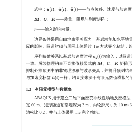
式中：
、
、
——节点位移、速度与加速度
u
(
t
)
u
˙
(
t
)
u
¨
(
t
)
、
、
——质量、阻尼与刚度矩阵；
M
C
K
——输入影响向量。
r
边界条件采用自由地表零剪应力，基岩端施加水平地
应的影响。隧道衬砌与周围土体通过 Tie 方式完全粘结
序列映射关系以基岩加速度时程
为输入，以隧道
a
g
(
t
)
一致。后续物理约束不直接依赖显式的
、
、
矩阵形
M
C
K
抑制外推预测中的非物理漂移与波形失真，并提升预测结
与加速度标签
一样，均直接来源于有限元数值模拟的
u
¨
(
t
)
1.2 有限元模型与数据集
ABAQUS 用于建立二维平面应变非线性场地反应模型
宽 60 m。矩形隧道顶部埋深为 3 m，内轮廓尺寸为 10 m×6
泊松比 0.2，并与土体采用 Tie 完全粘结。