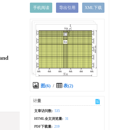
手机阅读
导出引用
XML下载
 and
图(6)
/
表(2)
计量
文章访问数:
535
HTML全文浏览量:
31
PDF下载量:
219