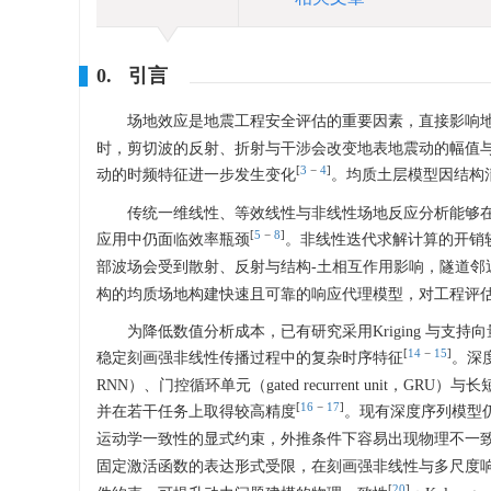
0. 引言
场地效应是地震工程安全评估的重要因素，直接影响
时，剪切波的反射、折射与干涉会改变地表地震动的幅值
[
3
−
4
]
动的时频特征进一步发生变化
。均质土层模型因结构
传统一维线性、等效线性与非线性场地反应分析能够
[
5
−
8
]
应用中仍面临效率瓶颈
。非线性迭代求解计算的开销
部波场会受到散射、反射与结构-土相互作用影响，隧道邻
构的均质场地构建快速且可靠的响应代理模型，对工程评
为降低数值分析成本，已有研究采用Kriging 与
[
14
−
15
]
稳定刻画强非线性传播过程中的复杂时序特征
。深度
RNN）、门控循环单元（gated recurrent unit，GRU）
[
16
−
17
]
并在若干任务上取得较高精度
。现有深度序列模型
运动学一致性的显式约束，外推条件下容易出现物理不一
固定激活函数的表达形式受限，在刻画强非线性与多尺度
[
20
]