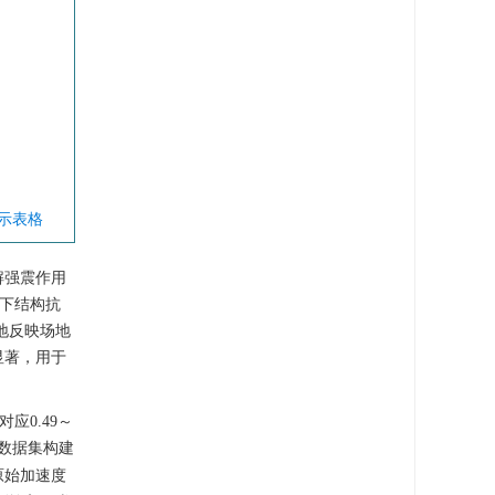
显示表格
解强震作用
地下结构抗
地反映场地
显著，用于
对应0.49～
在数据集构建
原始加速度