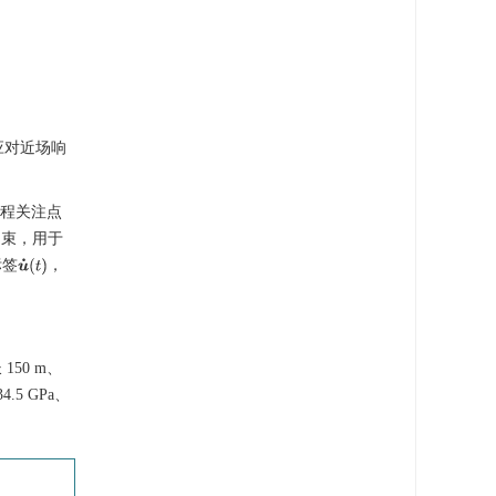
应对近场响
程关注点
约束，用于
标签
，
u
˙
(
t
)
50 m、
.5 GPa、