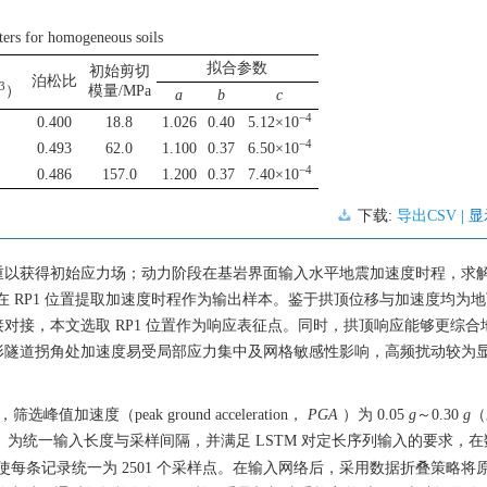
eters for homogeneous soils
拟合参数
初始剪切
泊松比
3
）
模量/MPa
a
b
c
−4
0.400
18.8
1.026
0.40
5.12×10
−4
0.493
62.0
1.100
0.37
6.50×10
−4
0.486
157.0
1.200
0.37
7.40×10
下载:
导出CSV
| 
重以获得初始应力场；动力阶段在基岩界面输入水平地震加速度时程，求
 RP1 位置提取加速度时程作为输出样本。鉴于拱顶位移与加速度均为
对接，本文选取 RP1 位置作为响应表征点。同时，拱顶响应能够更综合
形隧道拐角处加速度易受局部应力集中及网格敏感性影响，高频扰动较为
峰值加速度（peak ground acceleration，
PGA
）为 0.05
g
～0.30
g
（
度时程。为统一输入长度与采样间隔，并满足 LSTM 对定长序列输入的要求，
 s，使每条记录统一为
2501
个采样点。在输入网络后，采用数据折叠策略将