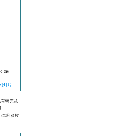
nd the
幻灯片
已有研究及
用
与本构参数