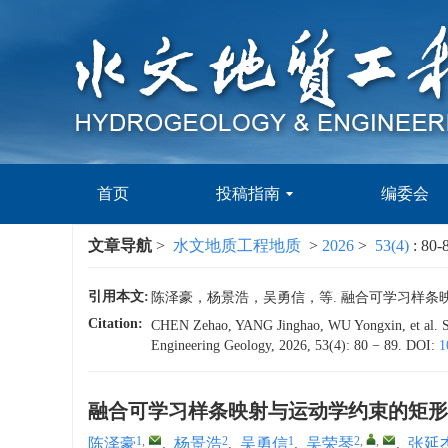
首页
投稿指南
编委会
文章导航
>
水文地质工程地质
>
2026
>
53(4)
: 80-
引用本文:
陈泽豪，杨景浩，吴勇信，等. 融合可学习样条映射与运
Citation:
CHEN Zehao, YANG Jinghao, WU Yongxin, et al. Seism
Engineering Geology, 2026, 53(4): 80 − 89.
DOI:
1
融合可学习样条映射与运动学约束的矩形
1
,
2
1
2
,
,
陈泽豪
,
杨景浩
,
吴勇信
,
吴荣琴
,
张延