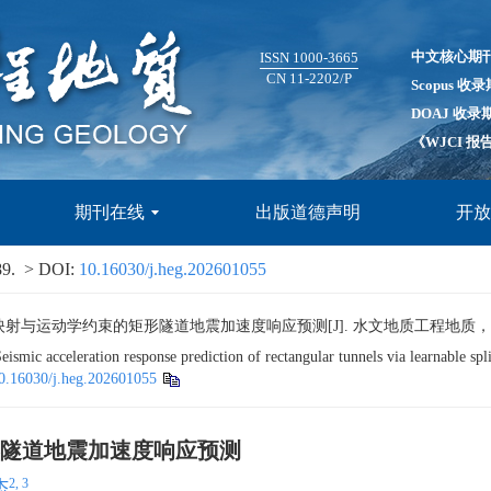
中文核心期
ISSN 1000-3665
CN 11-2202/P
Scopus 收
DOAJ 收录
《WJCI 
期刊在线
出版道德声明
开
89.
> DOI:
10.16030/j.heg.202601055
动学约束的矩形隧道地震加速度响应预测[J]. 水文地质工程地质，2026，53(
ic acceleration response prediction of rectangular tunnels via learnable sp
0.16030/j.heg.202601055
隧道地震加速度响应预测
2, 3
杰