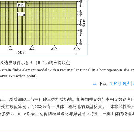
及边界条件示意图（RP1为响应提取点）
strain finite element model with a rectangular tunnel in a homogeneous site a
onse extraction point)
下载:
全尺寸图片
造软黏土、粉质细砂土与中粗砂三类均质场地。相关物理参数与本构参数参考
一受控数值算例，而非对应某一具体工程场地的原型反演；土体非线性采
拟合参数
、
、
以表征动剪切模量退化与剪切滞回特性。三类土体的物理
a
b
c