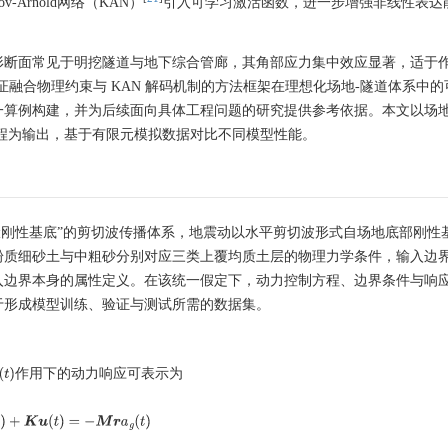
rov-Arnold网络（KAN）
引入可学习激活函数，进一步增强非线性表达
形断面常见于明挖隧道与地下综合管廊，其角部应力集中效应显著，适于
融合物理约束与 KAN 解码机制的方法框架在理想化场地-隧道体系中的
一算例构建，并为后续面向具体工程问题的研究提供参考依据。本文以场
时程为输出，基于有限元模拟数据对比不同模型性能。
伏刚性基底”的剪切波传播体系，地震动以水平剪切波形式自场地底部刚性
粉质细砂土与中粗砂分别对应三类上覆均质土层的物理力学条件，输入边
入边界本身的属性定义。在该统一假定下，动力控制方程、边界条件与响
于形成模型训练、验证与测试所需的数据集。
作用下的动力响应可表示为
a
g
(
t
)
˙
(
t
)
+
K
u
(
t
)
=
−
M
r
a
g
(
t
)