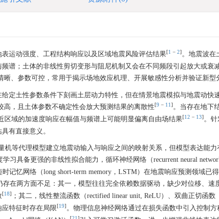
[
1
−
2
]
地表运动强度、工程结构响应以及区域地震风险评估结果
。地震波在
与频谱；土体的非线性剪切变形与阻尼机制又会在不同频段引起放大或衰
清晰、参数可控，常用于揭示场地效应机理、开展敏感性分析并验证新型
在给定土性参数条件下刻画土层动力特性，但在情景地震模拟与地震动快
[
9
−
11
]
较高，且土体参数不确定性会放大预测结果的离散性
。当存在地下
[
12
−
13
]
近区域的加速度响应在幅值与频谱上可能明显偏离自由场结果
。针
估具有直接意义。
支持向量机等代理模型建立地震动输入与响应之间的映射关系，但模型表达能
学习具备更强的非线性拟合能力，循环神经网络（recurrent neural networ
与长短时记忆网络（long short-term memory，LSTM）在地震响应预测领域
仍存在两方面不足：其一，模型往往完全依赖数据驱动，缺少对位移、速
[
18
]
致
；其二，线性整流函数（rectified linear unit, ReLU）、双曲正切函数
[
19
]
响应特征时存在局限
。物理信息神经网络通过在损失函数中引入控制方
[
21
]