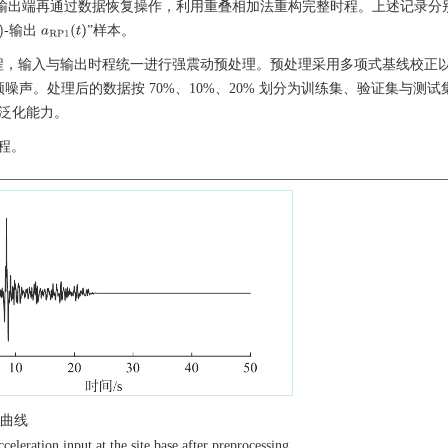
测；在输出端再通过数据恢复操作，利用重叠相加法重构完整时程。上述记录分
-输出
”样本。
a
g
(
t
)
a
RP
1
(
t
)
程，输入与输出时程统一进行强震动预处理。预处理采用多项式基线校正
与高频噪声。处理后的数据按 70%、10%、20% 划分为训练集、验证集与测
的泛化能力。
程。
曲线
celeration input at the site base after preprocessing