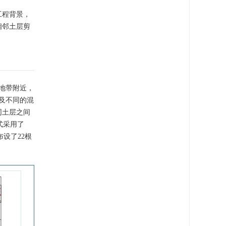
工程背景，
相邻土层剪
的前缘地带附近，
及不同的混
同土层之间
形式采用了
设了22根