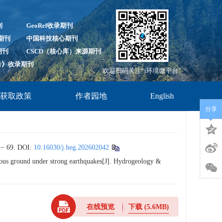
刊
GeoRef收录期刊
录期刊
中国科技核心期刊
期刊
CSCD（核心库）来源期刊
报告》收录期刊
欢迎扫码关注“i环境微平台”
放获取政策
作者园地
English
分享
69.
DOI:
10.16030/j.heg.202602042
eous ground under strong earthquakes[J]. Hydrogeology &
在线预览
下载
(5.6MB)