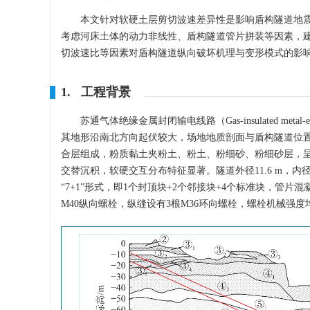
本文针对软硬土层剪切波速差异性是影响盾构隧道地
考虑河床土体的动力非线性、盾构隧道管片拼装等因素，
切波速比等因素对盾构隧道纵向破坏机理与变形模式的影
1. 工程背景
苏通气体绝缘金属封闭输电线路（Gas-insulated metal
其地形沿南北方向起伏较大，场地地质剖面与盾构隧道位
合层组成，粉质黏土夹粉土、粉土、粉细砂、粉细砂层，
交替沉积，软硬交互分布特征显著。隧道外径11.6 m，内径1
“7+1”形式，即1个封顶块+2个邻接块+4个标准块，管片
M40纵向螺栓，纵缝设有3根M36环向螺栓，螺栓机械强度均为