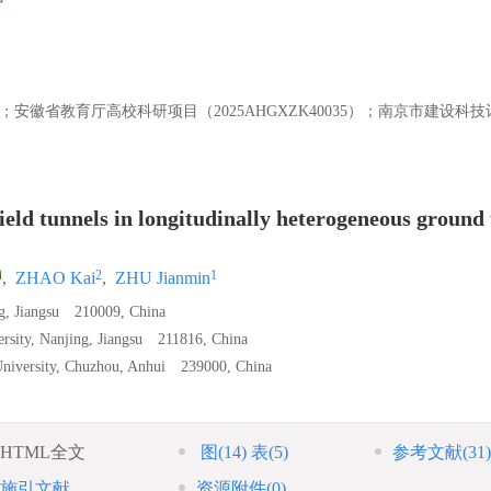
27）；安徽省教育厅高校科研项目（2025AHGXZK40035）；南京市建设科
eld tunnels in longitudinally heterogeneous ground
2
1
,
ZHAO Kai
,
ZHU Jianmin
ng, Jiangsu 210009, China
versity, Nanjing, Jiangsu 211816, China
 University, Chuzhou, Anhui 239000, China
HTML全文
图
(14)
表
(5)
参考文献
(31)
施引文献
资源附件
(0)