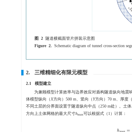
图 2
隧道横截面管片拼装示意图
Figure 2.
Schematic diagram of tunnel cross-section se
2. 三维精细化有限元模型
2.1 模型建立
为兼顾模型计算效率与边界效应对盾构隧道纵向地震响
体模型纵向（
X
方向）500 m、竖向（
Y
方向）70 m、厚度
不同土层的分界面设置于隧道纵向中点（250 m处）。土体单
方向上土体网格的最大尺寸
h
可以根据式（1）计算：
max
h
max
=