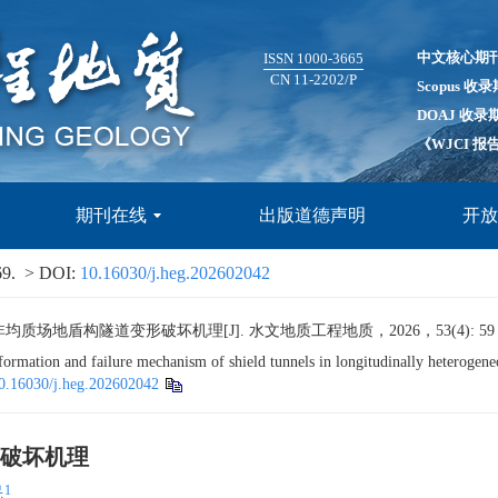
中文核心期
ISSN 1000-3665
CN 11-2202/P
Scopus 收
DOAJ 收录
《WJCI 
期刊在线
出版道德声明
开
69.
> DOI:
10.16030/j.heg.202602042
盾构隧道变形破坏机理[J]. 水文地质工程地质，2026，53(4): 59 − 
ormation and failure mechanism of shield tunnels in longitudinally heterogen
0.16030/j.heg.202602042
破坏机理
1
民