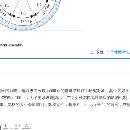
gment assembly
下载:
全尺寸图片
应的影响，选取纵向长度为500 m的隧道结构作为研究对象，其位置如
图
（
Z
方向）100 m，为了更清晰地揭示土层突变对结构地震响应的影响机制
[
19
]
元网格的大小会影响到计算稳定性，根据Kuhlemeyer等
的研究，在
(
1
10
∼
1
8
)
V
s
f
max