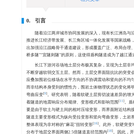
0. 引言
随着沿江两岸城市协同发展的深入，现有长江洲岛与
推进长江经济带发展、长三角区域一体化发展等国家战略，国
出加强沿江战略骨干通道建设，形成覆盖广泛、布局合理
桥多隧”“宜隧则隧”的原则，这使得盾构隧道成为了越江通
长江下游河谷场地土层分布极其复杂，呈现为土层非
不断穿越软弱交互土层。然而，土层交界面阻抗比的突变
应叠加围岩位移场在水平方向的不协调震动和竖向的不均
而非结构本身受到的惯性力，围岩土体物理状态的变化将
[
9
]
弯曲应变
。研究表明，随着软硬土层剪切波速差异的增
[
11
]
着隧道的地震响应分布规律、变形模式和影响范围
。盾
要是由于软土与硬土间的相对压缩变形，而界面附近结构
隧道主要变形模式为纵向受拉变形和竖向弯曲变形，土岩
[
16
]
整体表现为非对称的“麻花”扭转变形
。此外，软硬突变
[
18
]
分布于地层交界面两侧2.5倍隧道直径范围内
。因此，开