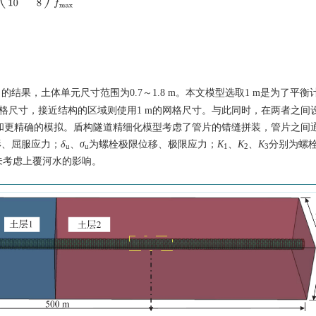
的结果，土体单元尺寸范围为0.7～1.8 m。本文模型选取1 m是为了平衡
网格尺寸，接近结构的区域则使用1 m的网格尺寸。与此同时，在两者之间
过渡和更精确的模拟。盾构隧道精细化模型考虑了管片的错缝拼装，管片之间
形、屈服应力；
δ
、
σ
为螺栓极限位移、极限应力；
K
、
K
、
K
分别为螺
u
u
1
2
3
未考虑上覆河水的影响。