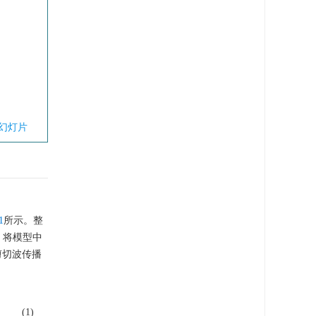
幻灯片
1
所示。整
，将模型中
剪切波传播
(1)