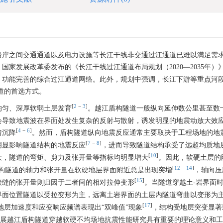
沿岸之间交通通道以及电力设施等长江干线非交通过江通道已难以满足需
家发展改革委发布的《长江干线过江通道布局规划（2020—2035年）
、功能完善的综合过江通道网络。此外，规划中强调，长江下游等重点河段
道的首选方式。
[
2
−
3
]
均匀、深厚软弱土层发育
。越江盾构隧道一般纵向延伸数公里甚至数
会导致地震波在界面处发生复杂的反射与散射，诱发明显的地震动放大效
[
4
−
6
]
匀沉降
。然而，盾构隧道纵向地震反应通常主要取决于工程场地的地
[
7
−
8
]
明显影响隧道结构的地震反应
，进而导致隧道结构承受了远超均质地
[
10
]
大，隧道的弯矩、剪力及张开量等指标均明显增大
。因此，软硬土层的
[
12
−
14
]
构隧道的轴力和张开量在软硬地层界面附近总是出现突增
，轴向压
[
15
]
接缝的张开量则归因于二者间的相对拉伸变形
。当隧道穿越土-岩界面
界面位置隧道以受拉变形为主，远离土岩界面的土层内隧道弯曲以变形为
[
17
]
地层加速度和应变响应频谱表现出“双峰值”现象
，结构受地层突变显著
展越江盾构隧道穿越软硬不均场地抗震性能研究具有重要的理论意义和工