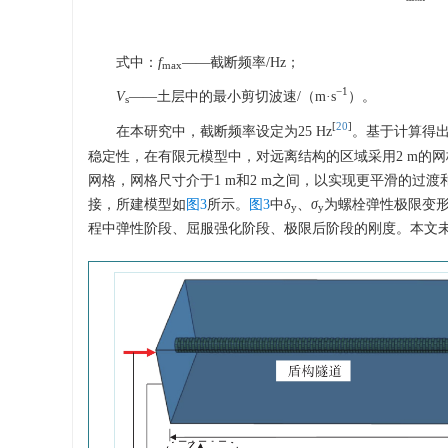
式中：
f
——截断频率/Hz；
max
−1
V
——土层中的最小剪切波速/（m·s
）。
s
[
20
]
在本研究中，截断频率设定为25 Hz
。基于计算得出
稳定性，在有限元模型中，对远离结构的区域采用2 m的
网格，网格尺寸介于1 m和2 m之间，以实现更平滑的
接，所建模型如
图3
所示。
图3
中
δ
、
σ
为螺栓弹性极限变
y
y
程中弹性阶段、屈服强化阶段、极限后阶段的刚度。本文