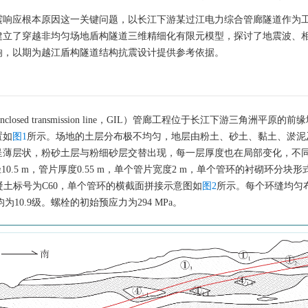
震响应根本原因这一关键问题，以长江下游某过江电力综合管廊隧道作为
建立了穿越非均匀场地盾构隧道三维精细化有限元模型，探讨了地震波、
响，以期为越江盾构隧道结构抗震设计提供参考依据。
-enclosed transmission line，GIL）管廊工程位于长江下游三角洲平原
置如
图1
所示。场地的土层分布极不均匀，地层由粉土、砂土、黏土、淤泥
呈薄层状，粉砂土层与粉细砂层交替出现，每一层厚度也在局部变化，不
0.5 m，管片厚度0.55 m，单个管片宽度2 m，单个管环的衬砌环分块
混凝土标号为C60，单个管环的横截面拼接示意图如
图2
所示。每个环缝均匀布
10.9级。螺栓的初始预应力为294 MPa。