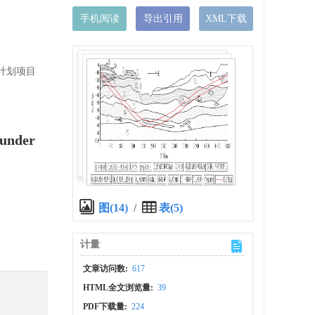
手机阅读
导出引用
XML下载
技计划项目
 under
图(14)
/
表(5)
计量
文章访问数:
617
HTML全文浏览量:
39
PDF下载量:
224