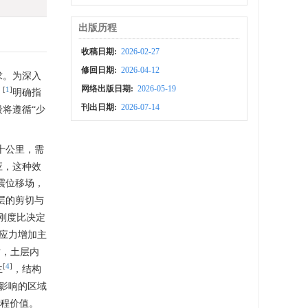
出版历程
收稿日期:
2026-02-27
修回日期:
2026-04-12
求。为深入
网络出版日期:
2026-05-19
[
1
]
》
明确指
刊出日期:
2026-07-14
将遵循“少
十公里，需
应，这种效
震位移场，
层的剪切与
刚度比决定
应力增加主
时，土层内
[
4
]
主
，结构
影响的区域
程价值。