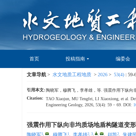
首页
投稿指南
编委会
文章导航
>
水文地质工程地质
>
2026
>
53(4)
: 59-
引用本文:
陶晓军，穆腾飞，李孝雄，等. 强震作用下纵向非均质场地
Citation:
TAO Xiaojun, MU Tengfei, LI Xiaoxiong, et al. Def
Engineering Geology, 2026, 53(4): 59 − 69.
DOI:
1
强震作用下纵向非均质场地盾构隧道变形
1
,
1
2, 3
,
,
2
陶晓军
,
穆腾飞
,
李孝雄
,
赵凯
,
朱建